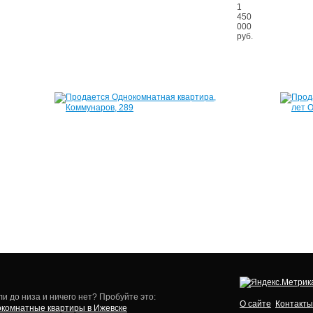
21
1
м²
450
850
000
000
руб.
руб.
Квартира,
Квартира,
Кунгурцева
Коммунаров,
Е.М.,
289
17
28
34
м²
м²
1
1
630
950
000
000
руб.
руб.
и до низа и ничего нет? Пробуйте это:
О сайте
Контакты
комнатные квартиры в Ижевске