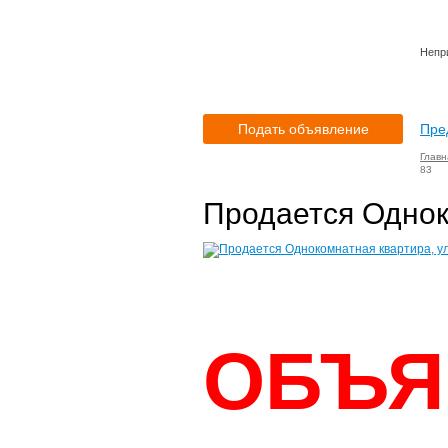
Непр
Подать объявление
Пре
Главн
83
Продается Однок
ОБЪЯ