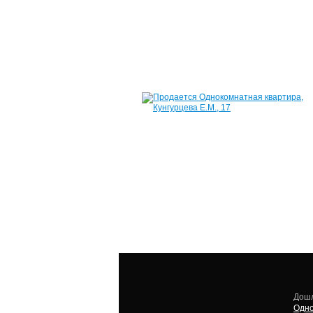
Дошл
Одно