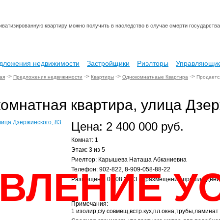
иватизированную квартиру можно получить в наследство в случае смерти государства
дложения недвижимости
Застройщики
Риэлторы
Управляющие
->
->
->
->
ая
Предложения недвижимости
Квартиры
Однокомнатнаые Квартира
Продается
омнатная квартира, улица Дзер
Цена: 2 400 000 руб.
Комнат: 1
Этаж: 3 из 5
Риелтор: Карышева Наташа Абканиевна
ВЛЕНИЕ У
Телефон: 902-822, 8-909-058-88-22
Размещено: 07.08.2013 (с размещения прошло дней
Примечания:
1 изолир,с/у совмещ,встр.кух,пл.окна,трубы,ламинат