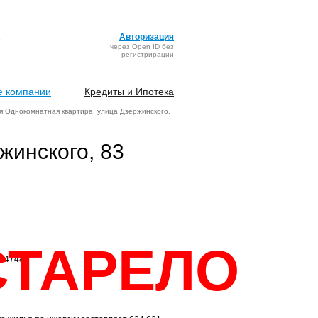
Авторизация
через Open ID без
регистрирации
 компании
Кредиты и Ипотека
 Однокомнатная квартира, улица Дзержинского,
жинского, 83
СТАРЕЛО
: 4748)