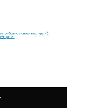
39
м²
1
500
000
руб.
Квартира,
40
лет
Октября,
20
1
200
000
руб.