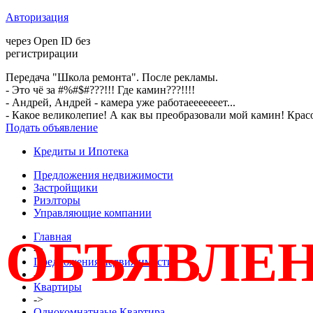
Авторизация
через Open ID без
регистрирации
Передача "Школа ремонта". После рекламы.
- Это чё за #%#$#???!!! Где камин???!!!!
- Андрей, Андрей - камера уже работаееееееет...
- Какое великолепие! А как вы преобразовали мой камин! Крас
Подать объявление
Кредиты и Ипотека
Предложения недвижимости
Застройщики
Риэлторы
Управляющие компании
Главная
ОБЪЯВЛЕН
->
Предложения недвижимости
->
Квартиры
->
Однокомнатнаые Квартира