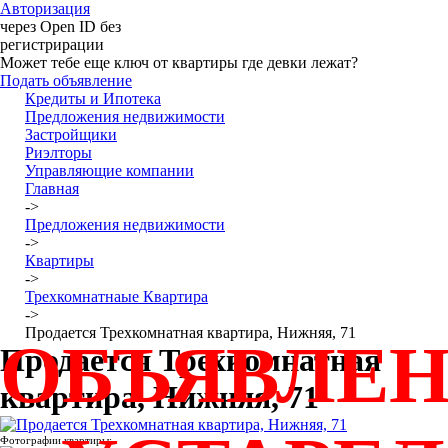
Авторизация
через Open ID без
регистрирации
Может тебе еще ключ от квартиры где девки лежат?
Подать объявление
Кредиты и Ипотека
Предложения недвижимости
Застройщики
Риэлторы
Управляющие компании
Главная
->
Предложения недвижимости
->
Квартиры
->
Трехкомнатнаые Квартира
->
Продается Трехкомнатная квартира, Нижняя, 71
ОБЪЯВЛЕ
Продается Трехкомнатная
квартира, Нижняя, 71
Фотографии квартиры: