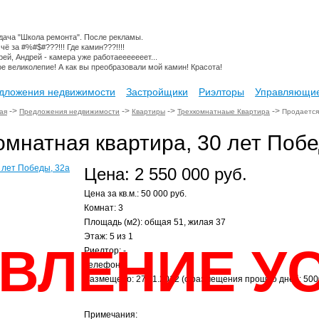
дача "Школа ремонта". После рекламы.
 чё за #%#$#???!!! Где камин???!!!!
рей, Андрей - камера уже работаееееееет...
ое великолепие! А как вы преобразовали мой камин! Красота!
дложения недвижимости
Застройщики
Риэлторы
Управляющие
->
->
->
->
ая
Предложения недвижимости
Квартиры
Трехкомнатнаые Квартира
Продается 
омнатная квартира, 30 лет Побе
Цена: 2 550 000 руб.
Цена за кв.м.: 50 000 руб.
Комнат: 3
Площадь (м2): общая 51, жилая 37
Этаж: 5 из 1
ВЛЕНИЕ У
Риелтор: -
Телефон: -
Размещено: 27.11.2012 (с размещения прошло дней: 500
Примечания: