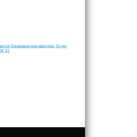
25
52
м²
2
350
000
руб.
Квартира,
50
лет
ВЛКСМ,
31
54
м²
2
700
000
руб.