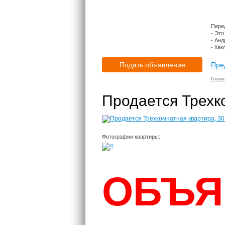
Пере
- Это
- Анд
- Как
Подать объявление
Пре
Главн
Продается Трехк
Фотографии квартиры:
ОБЪЯ