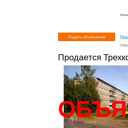
Жили 
Подать объявление
Пре
Главн
Продается Трехк
ОБЪЯ