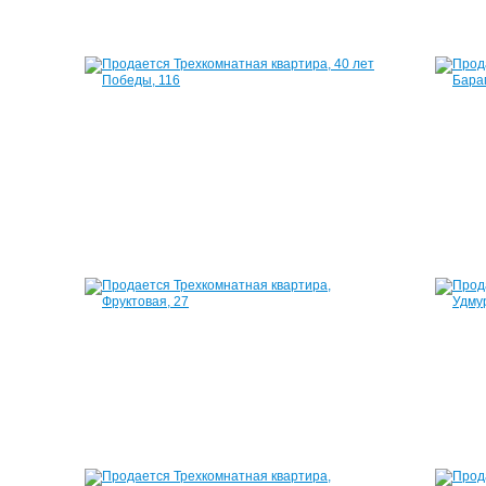
Квартира,
Квартира,
9
40
Января,
лет
189
Победы,
116
2
650
54
000
м²
руб.
2
550
000
руб.
Квартира,
Квартира,
Ворошилова,
Фруктовая,
6
27
62
61
м²
м²
2
2
530
300
000
000
руб.
руб.
Квартира,
Квартира,