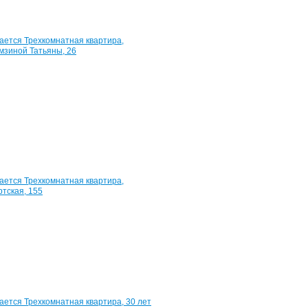
Квартира,
Барамзиной
Татьяны,
26
60
м²
3
050
000
руб.
Квартира,
Удмуртская,
155
66
м²
3
400
000
руб.
Квартира,