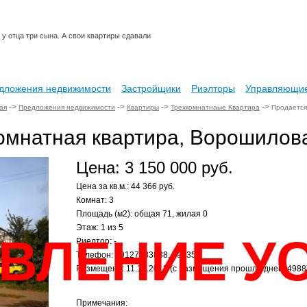
у отца три сына. А свои квартиры сдавали
дложения недвижимости
Застройщики
Риэлторы
Управляющие
->
->
->
->
ая
Предложения недвижимости
Квартиры
Трехкомнатнаые Квартира
Продается 
омнатная квартира, Ворошилова
Цена: 3 150 000 руб.
Цена за кв.м.: 44 366 руб.
Комнат: 3
Площадь (м2): общая 71, жилая 0
Этаж: 1 из 5
ВЛЕНИЕ У
Риелтор: -
Телефон: 89127483838, 793354
Размещено: 11.12.2012 (с размещения прошло дней: 4988
Примечания: