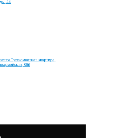
30
лет
Победы,
44
60
м²
2
800
000
руб.
Квартира,
Красноармейская,
86б
68
м²
4
000
000
руб.