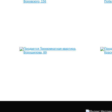
Пушкинская,
Воровского,
157
156
4
57
100
м²
000
2
руб.
600
000
руб.
Квартира,
Квартира,
Буммашевская,
Ворошилова,
44
89
58
50
м²
м²
2
2
250
100
000
000
руб.
руб.