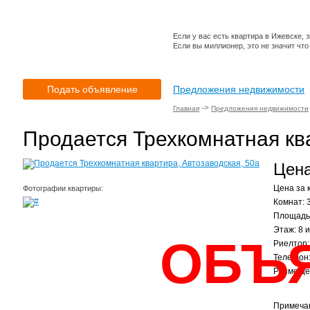
Если у вас есть квартира в Ижевске, 
Если вы миллионер, это не значит что
Подать объявление
Предложения недвижимости
->
Главная
Предложения недвижимости
Продается Трехкомнатная ква
Цена
Цена за к
Фотографии квартиры:
Комнат: 
Площадь 
Этаж: 8 и
ОБЪ
Риелтор:
Телефон:
Размещен
Примеча