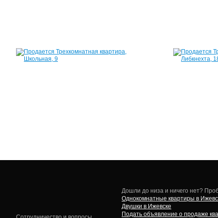
2
550
000
руб.
Квартира,
Школьная,
9
60
м²
2
700
000
руб.
Дошли до низа и ничего нет? Проб
Однокомнатные квартиры в Ижевс
Двушки в Ижевске
Подать объявление о продаже кв
Сотрудничество и вопросы