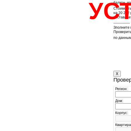
УС
балкон, и
Стоимость
на 20 272
составляе
--------------
Зполните 
Проверить
по данным
X
Провер
Регион:
Дом:
Корпус:
Квартира