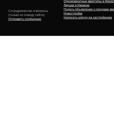
Однокомнатные квартиры в Ижевс
Двушки в Ижевске
Подать объявление о продаже кв
Сотрудничество и вопросы
Новостройки
(только по поводу сайта)
Написать кляузу на застройщика
Отправить сообщение