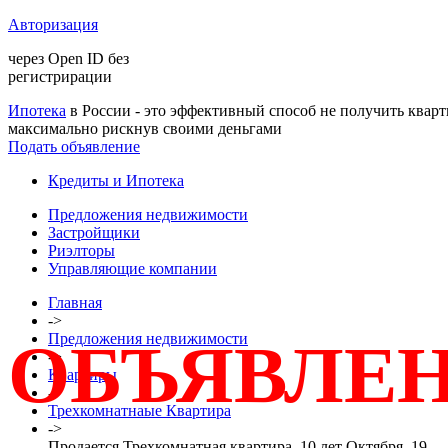
Авторизация
через Open ID без
регистрирации
Ипотека
в России - это эффективный способ не получить кварт
максимально рискнув своими деньгами
Подать объявление
Кредиты и Ипотека
Предложения недвижимости
Застройщики
Риэлторы
Управляющие компании
Главная
->
Предложения недвижимости
ОБЪЯВЛЕН
->
Квартиры
->
Трехкомнатнаые Квартира
->
Продается Трехкомнатная квартира, 10 лет Октября, 19