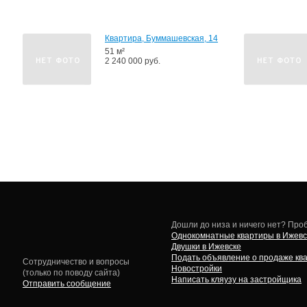
Квартира, Буммашевская, 14
51 м²
2 240 000 руб.
Дошли до низа и ничего нет? Проб
Однокомнатные квартиры в Ижевс
Двушки в Ижевске
Подать объявление о продаже кв
Сотрудничество и вопросы
Новостройки
(только по поводу сайта)
Написать кляузу на застройщика
Отправить сообщение