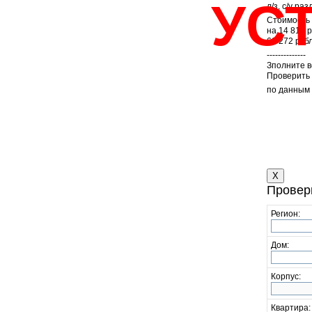
УС
л/з, с/у ра
Стоимость 
на 14 817 
60 272 руб
--------------
Зполните 
Проверить 
по данным
X
Провер
Регион:
Дом:
Корпус:
Квартира: