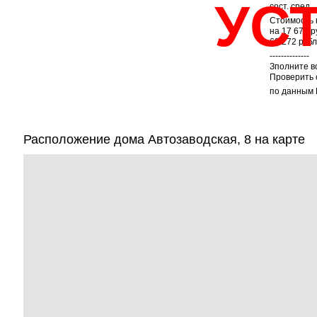
УС
сост. сред., 
Стоимость 
на 17 679 
60 272 руб
--------------
Зполните в
Проверить 
по данным 
Расположение дома Автозаводская, 8 на карте