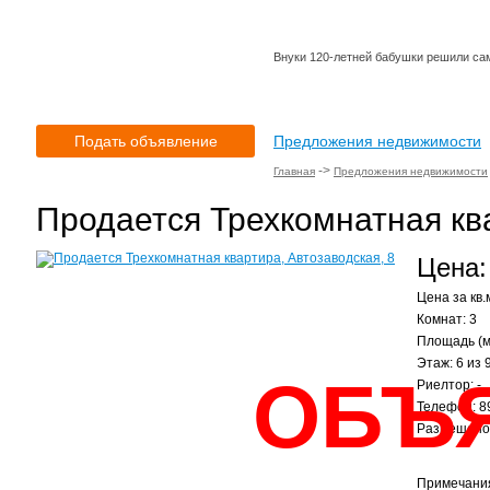
Внуки 120-летней бабушки решили сам
Подать объявление
Предложения недвижимости
->
Главная
Предложения недвижимости
Продается Трехкомнатная ква
Цена:
Цена за кв.м
Комнат: 3
Площадь (м
Этаж: 6 из 
ОБЪ
Риелтор: -
Телефон: 8
Размещено:
Примечани