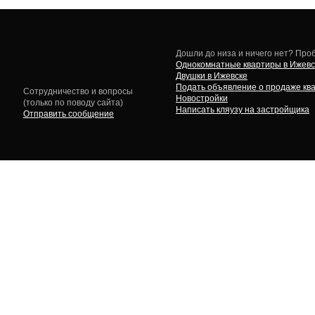
Дошли до низа и ничего нет? Проб
Однокомнатные квартиры в Ижевс
Двушки в Ижевске
Подать объявление о продаже кв
Сотрудничество и вопросы
Новостройки
(только по поводу сайта)
Написать кляузу на застройщика
Отправить сообщение