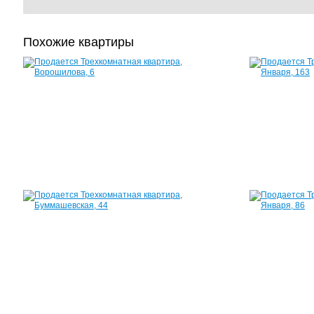
Похожие квартиры
Квартира,
Ворошилова,
6
61
м²
2
200
000
руб.
Квартира,
Буммашевская,
44
58
м²
2
170
000
руб.