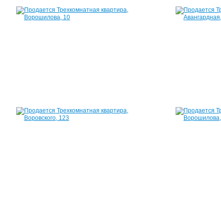
Квартира,
Ворошилова,
10
63
м²
2
350
000
руб.
Квартира,
Воровского,
123
60
м²
3
030
000
руб.