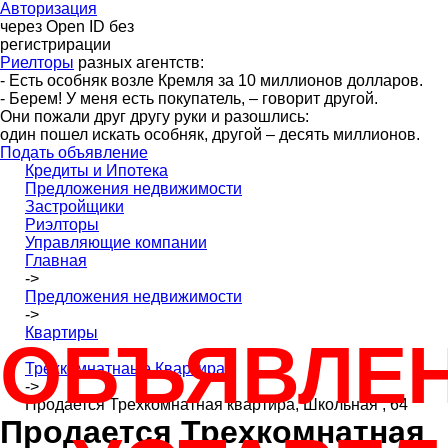
Авторизация
через Open ID без
регистрирации
Риелторы
разных агентств:
- Есть особняк возле Кремля за 10 миллионов долларов.
- Берем! У меня есть покупатель, – говорит другой.
Они пожали друг другу руки и разошлись:
один пошел искать особняк, другой – десять миллионов.
Подать объявление
Кредиты и Ипотека
Предложения недвижимости
Застройщики
Риэлторы
Управляющие компании
Главная
->
Предложения недвижимости
->
Квартиры
ОБЪЯВЛЕ
->
Трехкомнатнаые Квартира
->
Продается Трехкомнатная квартира, Школьная , 64
Продается Трехкомнатная