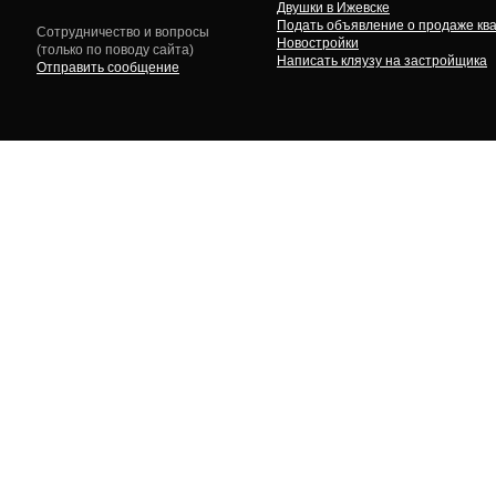
Двушки в Ижевске
Подать объявление о продаже кв
Сотрудничество и вопросы
Новостройки
(только по поводу сайта)
Написать кляузу на застройщика
Отправить сообщение