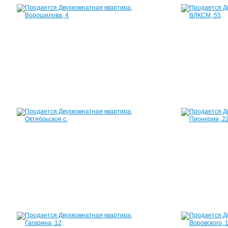
Квартира,
Ворошилова,
4
46
м²
2
160
000
руб.
Квартира,
Октябрьское
с.,
-
30
м²
1
900
000
руб.
Квартира,
Гагарина,