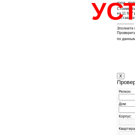
УС
изол., лод
Стоимость
на 11 677
составляе
--------------
Зполните 
Проверить
по данным
X
Провер
Регион:
Дом:
Корпус:
Квартира