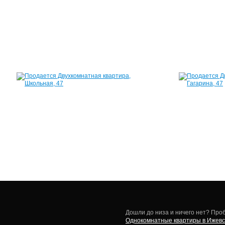
12
31
м²
1
430
000
руб.
Квартира,
Школьная,
47
44
м²
1
780
000
руб.
Дошли до низа и ничего нет? Проб
Однокомнатные квартиры в Ижевс