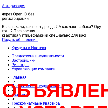
Авторизация
через Open ID без
регистрирации
Вы слыхали, как поют дрозды? А как лают собаки? Орут
коты? Прекрасная
квартира у птицефабрики специально для вас!
Подать объявление
Кредиты и Ипотека
Предложения недвижимости
Застройщики
Риэлторы
Управляющие компании
Главная
->
ОБЪЯВЛЕ
Предложения недвижимости
->
Квартиры
->
Трехкомнатнаые Квартира
->