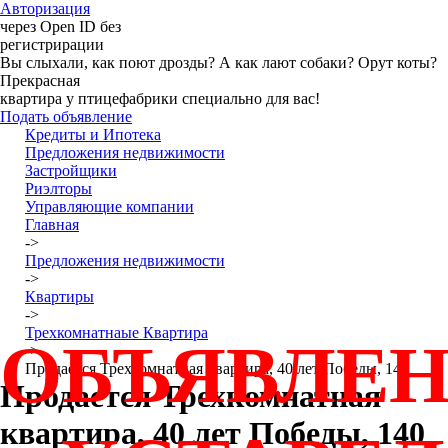
Авторизация
через Open ID без
регистрирации
Вы слыхали, как поют дрозды? А как лают собаки? Орут коты?
Прекрасная
квартира у птицефабрики специально для вас!
Подать объявление
Кредиты и Ипотека
Предложения недвижимости
Застройщики
Риэлторы
Управляющие компании
Главная
->
Предложения недвижимости
->
Квартиры
->
Трехкомнатнаые Квартира
ОБЪЯВЛЕ
->
Продается Трехкомнатная квартира, 40 лет Победы, 140
Продается Трехкомнатная
квартира, 40 лет Победы, 140