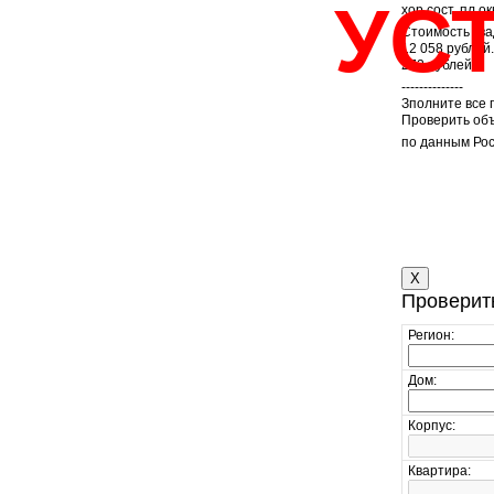
УС
хор.сост, пл.ок
Стоимость ква
12 058 рублей
272 рублей
--------------
Зполните все
Проверить объ
по данным Ро
X
Проверит
Регион:
Дом:
Корпус:
Квартира: