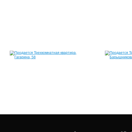
лет
Победы,
16
60
м²
3
300
000
руб.
Квартира,
Гагарина,
58
56
м²
1
450
000
руб.