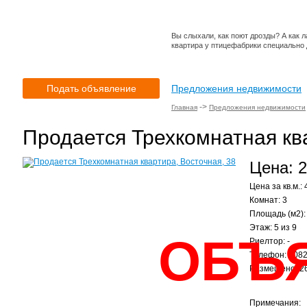
Вы слыхали, как поют дрозды? А как 
квартира у птицефабрики специально 
Подать объявление
Предложения недвижимости
->
Главная
Предложения недвижимости
Продается Трехкомнатная ква
Цена: 2
Цена за кв.м.: 
Комнат: 3
Площадь (м2):
Этаж: 5 из 9
ОБЪ
Риелтор: -
Телефон: 908
Размещено: 26
Примечания: