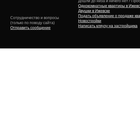
Дошли до низа и ничего нет? Проб
Однокомнатные квартиры в Ижевс
Двушки в Ижевске
Подать объявление о продаже кв
Сотрудничество и вопросы
Новостройки
(только по поводу сайта)
Написать кляузу на застройщика
Отправить сообщение