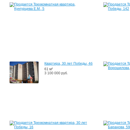
Квартира,
Кунгурцева
Е.М.,
5
70
м²
3
160
000
руб.
Квартира, 30 лет Победы, 4б
61 м²
3 100 000 руб.
Квартира,
30