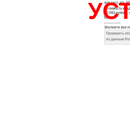
УС
хор сост, л/з, 
Стоимость квад
20 093 рублей.
рублей
--------------
Зполните все 
Проверить об
по данным Ро