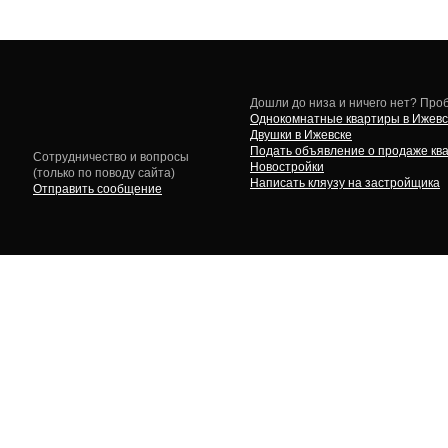
Дошли до низа и ничего нет? Проб
Однокомнатные квартиры в Ижевс
Двушки в Ижевске
Подать объявление о продаже кв
Сотрудничество и вопросы
Новостройки
(только по поводу сайта)
Написать кляузу на застройщика
Отправить сообщение