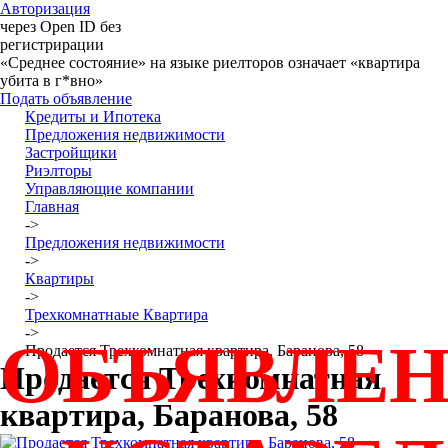
Авторизация
через Open ID без
регистрирации
«Среднее состояние» на языке риелторов означает «квартира
убита в г*вно»
Подать объявление
Кредиты и Ипотека
Предложения недвижимости
Застройщики
Риэлторы
Управляющие компании
Главная
->
Предложения недвижимости
->
Квартиры
->
Трехкомнатнаые Квартира
->
ОБЪЯВЛЕ
Продается Трехкомнатная квартира, Баранова, 58
Продается Трехкомнатная
квартира, Баранова, 58