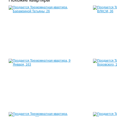
Похожие квартиры
Квартира,
Барамзиной
Татьяны,
26
60
м²
3
050
000
руб.
Квартира,
9
Января,
163
60
м²
2
290
000
руб.
Квартира,