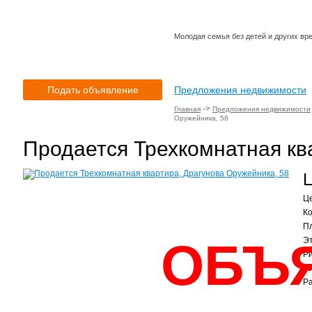
Молодая семья без детей и других в
Подать объявление
Предложения недвижимости
->
Главная
Предложения недвижимости
Оружейника, 58
Продается Трехкомнатная кв
Ц
Це
Ко
Пл
ОБЪ
Эт
Ри
Те
Ра