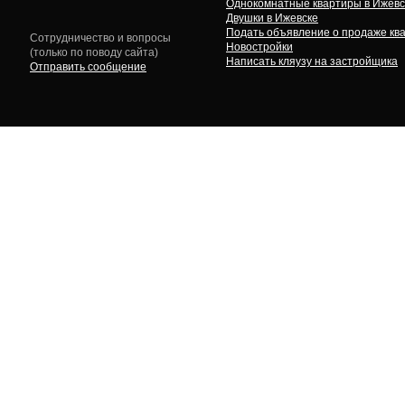
Однокомнатные квартиры в Ижевс
Двушки в Ижевске
Подать объявление о продаже кв
Сотрудничество и вопросы
Новостройки
(только по поводу сайта)
Написать кляузу на застройщика
Отправить сообщение