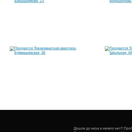
Барышникова,
23
49
м²
2
060
000
руб.
Квартира,
Буммашевская,
36
62
м²
2
400
000
руб.
Дошли до низа и ничего нет? Проб