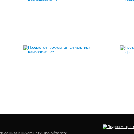
Татьяны,
84
30
50
2
м²
300
2
000
000
руб.
000
руб.
Квартира,
Квартира,
Петрова
Камбарская,
Михаила,
35
13
55
58
м²
м²
2
2
460
850
000
000
руб.
руб.
и до низа и ничего нет? Пробуйте это: