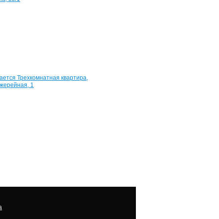
35/1
100
м²
6
400
000
руб.
Квартира,
Оранжерейная,
1
60
м²
2
200
000
руб.