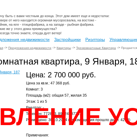
очу быть с вами честным до конца. Этот дом имеет еще и недостатки:
вере от него находится огромная мусоросвалка, на востоке -
йник, на юге - птицефабрика, а на западе - рыбная фабрика.
акие же у этого дома преимущества?
всегда точно знаете, откуда дует ветер!
дложения недвижимости
Застройщики
Риэлторы
Управляющие
->
->
->
->
ая
Предложения недвижимости
Квартиры
Трехкомнатнаые Квартира
Продается 
мнатная квартира, 9 Января, 1
Цена: 2 700 000 руб.
Цена за кв.м.: 47 368 руб.
Комнат: 3
Площадь (м2): общая 57, жилая 35
Этаж: 1 из 5
ВЛЕНИЕ У
Риелтор: -
Телефон: 772833, 89124587331
Размещено: 30.10.2014 (с размещения прошло дней: 4298)
Примечания: