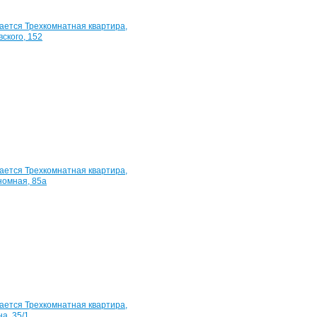
Квартира,
Воровского,
152
57
м²
2
800
000
руб.
Квартира,
Автономная,
85а
58
м²
2
100
000
руб.
Квартира,
я,
Репина,