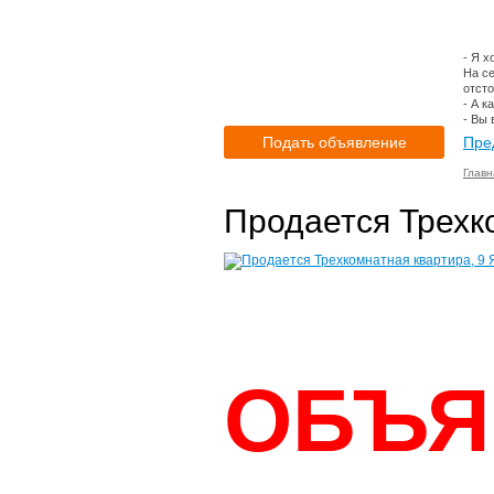
- Я х
На се
отсто
- А к
- Вы 
Подать объявление
Пре
Главн
Продается Трехко
ОБЪЯ