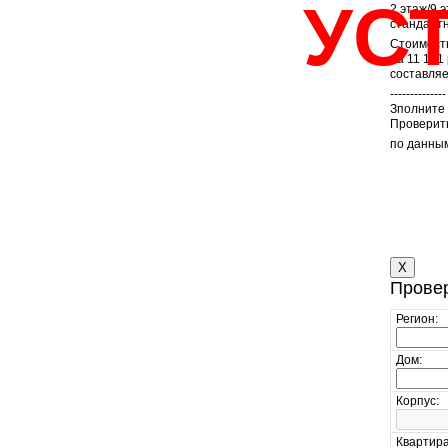
УС
2 этаж/9 э
стандартн
Стоимость
на 11 181
составляе
--------------
Зполните
Проверить
по данны
X
Провер
Регион:
Дом:
Корпус:
Квартира