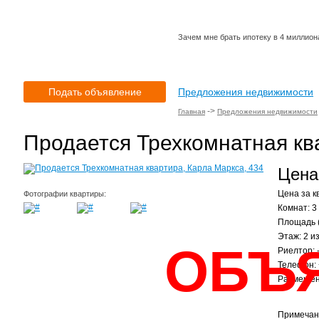
Зачем мне брать ипотеку в 4 миллиона 
Подать объявление
Предложения недвижимости
->
Главная
Предложения недвижимости
Продается Трехкомнатная кв
Цена:
Цена за кв
Фотографии квартиры:
Комнат: 3
Площадь (
Этаж: 2 из
ОБЪ
Риелтор: 
Телефон:
Размещено
Примечан