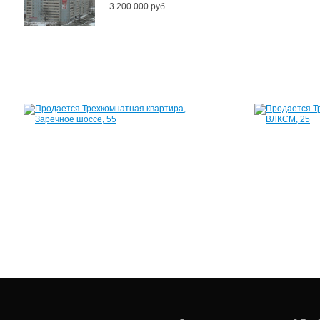
3 200 000 руб.
Квартира,
Заречное
шоссе,
55
62
м²
2
600
000
руб.