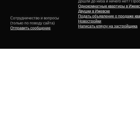
Дошли до низа и ничего нет? Проб
Однокомнатные квартиры в Ижевс
Двушки в Ижевске
Подать объявление о продаже кв
Сотрудничество и вопросы
Новостройки
(только по поводу сайта)
Написать кляузу на застройщика
Отправить сообщение