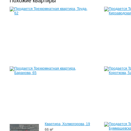
Похожие квартиры
Квартира,
Труда,
62
60
м²
2
670
000
руб.
Квартира,
Баранова,
65
54
м²
2
700
000
руб.
Квартира, Холмогорова, 19
66 м²