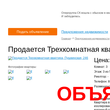
Опергруппа СК вошла с обыском в кв
И заблудилась.
Подать объявление
Предложения недвижимости
->
Главная
Предложения недвижимости
Продается Трехкомнатная кв
Цена:
Комнат: 3
Фотографии квартиры:
Этаж: 3 из 
Риелтор: -
Телефон: 
ОБЪ
Размещено:
Примечани
Квартира в
изолирован
кухонный г