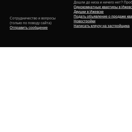
Дошли до низа и ничего нет? Проб
Однокомнатные квартиры в Ижевс
Двушки в Ижевске
Подать объявление о продаже кв
Сотрудничество и вопросы
Новостройки
(только по поводу сайта)
Написать кляузу на застройщика
Отправить сообщение