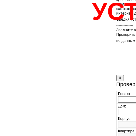
УС
стеллаж.Хо
сантехника
интернет, 
Средняя ст
--------------
Зполните 
Проверить 
по данным
X
Провер
Регион:
Дом:
Корпус:
Квартира: