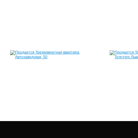
Пионерии,
39
54
м²
2
300
000
руб.
Квартира,
Автозаводская,
50
54
м²
2
400
000
руб.