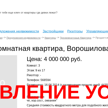
 тебе еще ключ от квартиры где девки лежат?
дложения недвижимости
Застройщики
Риэлторы
Управляющие
->
->
->
->
ая
Предложения недвижимости
Квартиры
Трехкомнатнаые Квартира
Продается 
омнатная квартира, Ворошилова
Цена: 4 000 000 руб.
Комнат: 3
Этаж: 9 из 17
Риелтор: -
Телефон: 568594
ВЛЕНИЕ У
Размещено: 16.06.2014 (с размещения прошло дней: 4435
Примечания:
чп, хор.сост., океания"
Средняя стоимость квадратного метра для подобного жиль