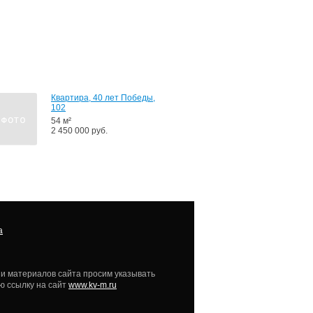
67
м²
3
050
000
руб.
Квартира, 40 лет Победы,
102
54 м²
2 450 000 руб.
и материалов сайта просим указывать
ю ссылку на сайт
www.kv-m.ru