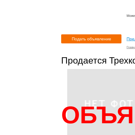
Может
Подать объявление
Пре
Главн
Продается Трехк
ОБЪЯ