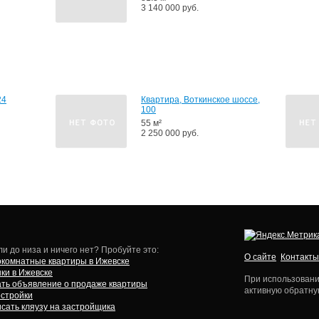
3 140 000 руб.
24
Квартира, Воткинское шоссе,
100
55 м²
2 250 000 руб.
и до низа и ничего нет? Пробуйте это:
О сайте
Контакты
комнатные квартиры в Ижевске
ки в Ижевске
При использовани
ть объявление о продаже квартиры
активную обратну
стройки
сать кляузу на застройщика