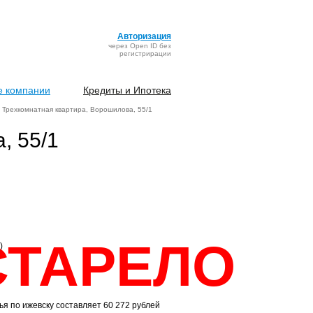
Авторизация
через Open ID без
регистрирации
 компании
Кредиты и Ипотека
Трехкомнатная квартира, Ворошилова, 55/1
, 55/1
СТАРЕЛО
)
я по ижевску составляет 60 272 рублей