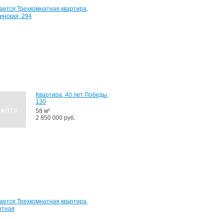
Квартира,
Пушкинская,
294
77
м²
4
050
000
руб.
Квартира, 40 лет Победы,
130
58 м²
2 850 000 руб.
Квартира,
Курортная,
-