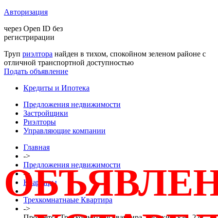
Авторизация
через Open ID без
регистрирации
Труп
риэлтора
найден в тихом, спокойном зеленом районе с
отличной транспортной доступностью
Подать объявление
Кредиты и Ипотека
Предложения недвижимости
Застройщики
Риэлторы
Управляющие компании
Главная
->
Предложения недвижимости
ОБЪЯВЛЕ
->
Квартиры
->
Трехкомнатнаые Квартира
->
Продается Трехкомнатная квартира, Пушкинская, 222