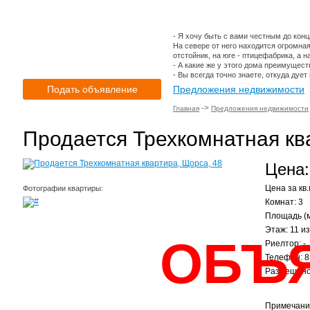
- Я хочу быть с вами честным до конц
На севере от него находится огромная
отстойник, на юге - птицефабрика, а н
- А какие же у этого дома преимущест
- Вы всегда точно знаете, откуда дует 
Подать объявление
Предложения недвижимости
->
Главная
Предложения недвижимости
Продается Трехкомнатная кв
Цена:
Цена за кв.
Фотографии квартиры:
Комнат: 3
Площадь (м
Этаж: 11 из
ОБЪ
Риелтор: -
Телефон: 8
Размещено:
Примечани