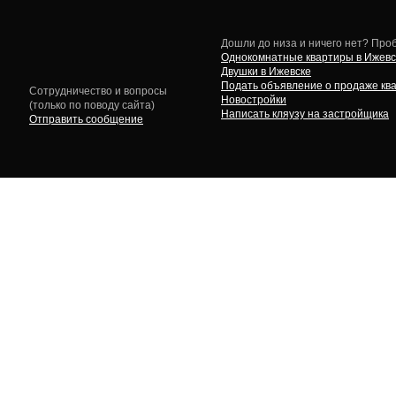
Дошли до низа и ничего нет? Проб
Однокомнатные квартиры в Ижевс
Двушки в Ижевске
Подать объявление о продаже кв
Сотрудничество и вопросы
Новостройки
(только по поводу сайта)
Написать кляузу на застройщика
Отправить сообщение