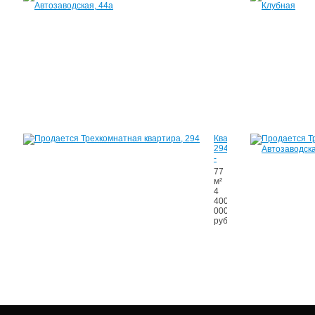
Автозаводская,
44а
59
м²
2
650
000
руб.
Квартира,
294,
-
77
м²
4
400
000
руб.