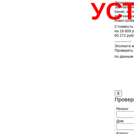
УС
Экономичны
Застекленн
банки, апт
ипотеки, р
новостройк
Стоимость 
на 18 809 
60 272 руб
--------------
Зполните 
Проверить 
по данным
X
Провер
Регион:
Дом:
Корпус: