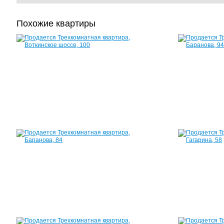
Похожие квартиры
Квартира,
Воткинское
шоссе,
100
55
м²
2
150
000
руб.
Квартира,
Баранова,
84
60
м²
2
640
000
руб.
Квартира,