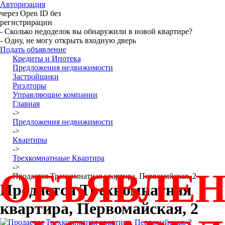
Авторизация
через Open ID без
регистрирации
- Сколько недоделок вы обнаружили в новой квартире?
- Одну, не могу открыть входную дверь
Подать объявление
Кредиты и Ипотека
Предложения недвижимости
Застройщики
Риэлторы
Управляющие компании
Главная
->
Предложения недвижимости
->
Квартиры
->
Трехкомнатнаые Квартира
->
ОБЪЯВЛЕ
Продается Трехкомнатная квартира, Первомайская, 2
Продается Трехкомнатная
квартира, Первомайская, 2