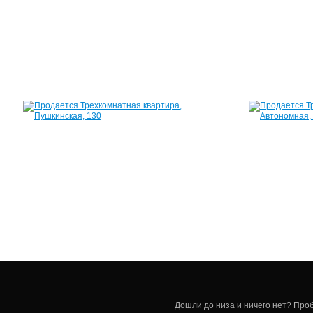
47
80
м²
7
300
000
руб.
Квартира,
Пушкинская,
130
86
м²
5
100
000
руб.
Дошли до низа и ничего нет? Проб