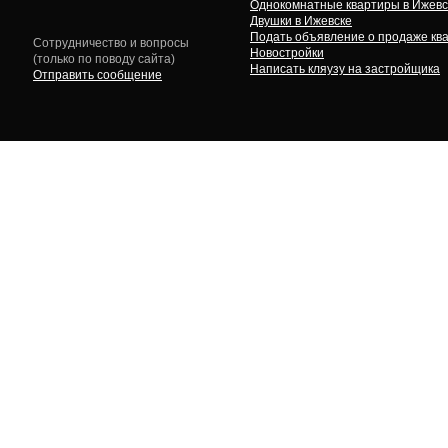
Однокомнатные квартиры в Ижевс
Двушки в Ижевске
Подать объявление о продаже кв
Сотрудничество и вопросы
Новостройки
(только по поводу сайта)
Написать кляузу на застройщика
Отправить сообщение