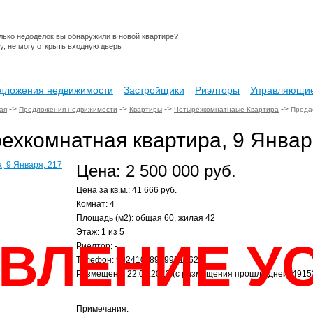
лько недоделок вы обнаружили в новой квартире?
у, не могу открыть входную дверь
дложения недвижимости
Застройщики
Риэлторы
Управляющие
->
->
->
->
ая
Предложения недвижимости
Квартиры
Четырехкомнатнаые Квартира
Продае
ехкомнатная квартира, 9 Январ
Цена: 2 500 000 руб.
Цена за кв.м.: 41 666 руб.
Комнат: 4
Площадь (м2): общая 60, жилая 42
Этаж: 1 из 5
ВЛЕНИЕ У
Риелтор: -
Телефон: 902410, 89199017627
Размещено: 22.02.2013 (с размещения прошло дней: 4915
Примечания: