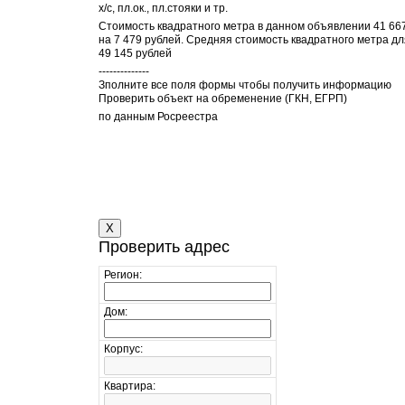
х/с, пл.ок., пл.стояки и тр.
Стоимость квадратного метра в данном объявлении 41 667
на 7 479 рублей. Средняя стоимость квадратного метра дл
49 145 рублей
--------------
Зполните все поля формы чтобы получить информацию
Проверить объект на обременение (ГКН, ЕГРП)
по данным Росреестра
X
Проверить адрес
Регион:
Дом:
Корпус:
Квартира: