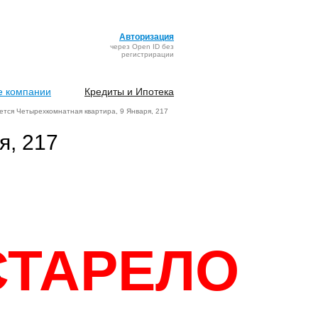
Авторизация
через Open ID без
регистрирации
 компании
Кредиты и Ипотека
тся Четырехкомнатная квартира, 9 Января, 217
я, 217
СТАРЕЛО
)