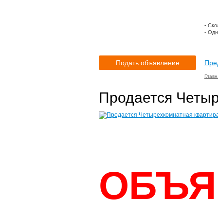
- Ско
- Одн
Подать объявление
Пре
Главн
Продается Четыр
ОБЪЯ