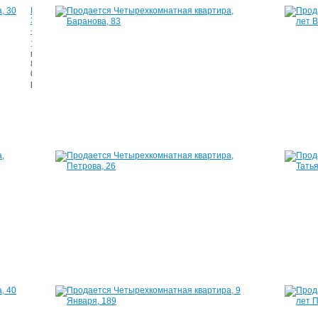
Квартира,
Квартира,
30,
Баранова,
-
83
17
63
м²
м²
800
2
000
900
руб.
000
руб.
Квартира,
Квартира,
Красногеройская,
Петрова,
60
26
141
80
м²
м²
9
2
800
900
000
000
руб.
руб.
Квартира,
Квартира,
40
9
лет
Января,