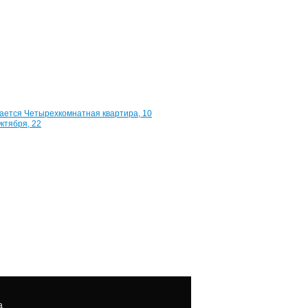
Победы,
130
78
м²
3
990
000
руб.
Квартира,
,
10
лет
Октября,
22
2
950
000
руб.