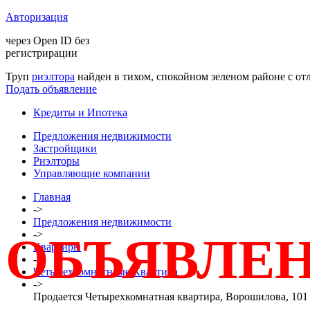
Авторизация
через Open ID без
регистрирации
Труп
риэлтора
найден в тихом, спокойном зеленом районе с о
Подать объявление
Кредиты и Ипотека
Предложения недвижимости
Застройщики
Риэлторы
Управляющие компании
Главная
->
Предложения недвижимости
->
ОБЪЯВЛЕН
Квартиры
->
Четырехкомнатнаые Квартира
->
Продается Четырехкомнатная квартира, Ворошилова, 101