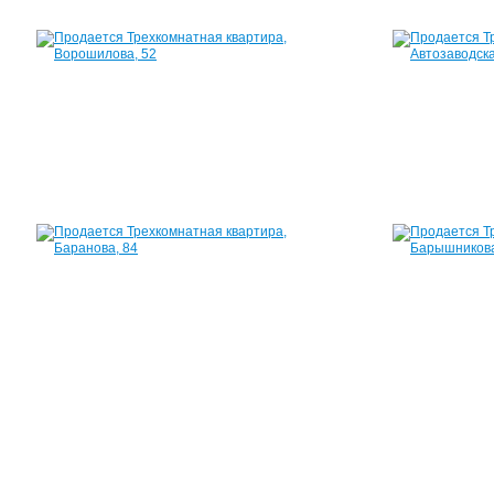
Квартира,
Ворошилова,
52
54
м²
2
500
000
руб.
Квартира,
Баранова,
84
60
м²
3
000
000
руб.