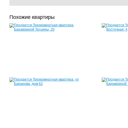
Похожие квартиры
Квартира,
Барамзиной
Татьяны,
20
63
м²
2
500
000
руб.
Квартира,
ул
Баранова,
дом
62
54
м²
2
200
000
руб.