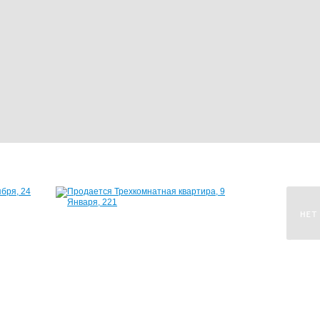
ября, 24
Квартира,
9
Января,
221
58
м²
2
380
000
руб.