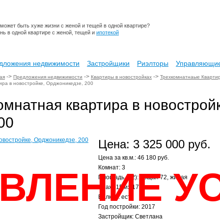
 может быть хуже жизни с женой и тещей в одной квартире?
нь в одной квартире с женой, тещей и
ипотекой
дложения недвижимости
Застройщики
Риэлторы
Управляющие
->
->
->
ая
Предложения недвижимости
Квартиры в новостройках
Трехкомнатнаые Квартир
ира в новостройке, Орджоникедзе, 200
омнатная квартира в новостройк
00
Цена: 3 325 000 руб.
Цена за кв.м.: 46 180 руб.
Комнат: 3
ВЛЕНИЕ У
Площадь (м2): общая 72, жилая
Этаж: 15 из 17
Балкон: есть
Год постройки: 2017
Застройщик: Светлана