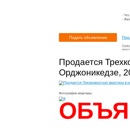
- Что
- Жиз
Подать объявление
Пре
Главн
кварт
Продается Трехк
Орджоникедзе, 2
Фотографии квартиры:
ОБЪЯ